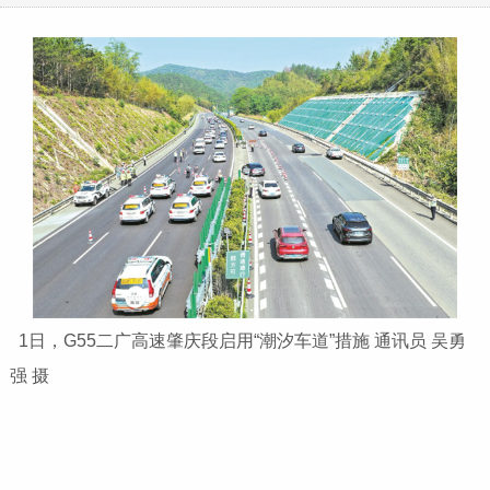
1日，G55二广高速肇庆段启用“潮汐车道”措施 通讯员 吴勇
强 摄