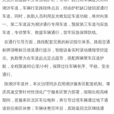
潮汐车道，车辆行至路段终点后，经由护栏缺口驶回原通行
车道。同时，执勤人员利用反光锥划定车道功能，将对向第
一、第二车道设为潮汐通行专用车道，预留第三车道与应急
车道，专供警车、救援车辆通行，筑牢应急保障防线。
在通行引导方面，路段配套完善的标识指引体系。路面交通
标牌清晰标注借道通行提示，智能设备实时滚动播报管控提
示。执勤警力在车道起点定点疏导，搭配两辆警车压道护
航，全程限速60公里/小时，保障过往车辆有序、平稳、安全
通行。
除潮汐车道外，本次治理同步启用潮汐服务区配套机制。肇
庆高速交警针对性强化广宁服务区警力部署，假期出程高峰
期间，若服务区北区车位饱和，将引导过境车辆通过地下通
道前往南区休整；车辆休整完毕后，原路返回北区继续通