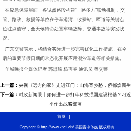
在应急保障层面，各试点路段构建“一路多方”联动机制，交
管、路政、救援等单位在停车港湾、收费站、匝道等关键点
位驻点值守，全天候待命处置车辆故障、交通事故等突发状
况。
广东交警表示，将结合实际进一步完善优化工作措施，在今
后的重要节假日期间常态化开展应用潮汐车道等相关措施。
羊城晚报全媒体记者 郭思琦 杨再睿 通讯员 粤交警
上一篇：
央视《远方的家》走进江门：山海寄乡愁，侨都焕新生
下一篇：
时政新闻眼丨如何进一步打牢科技强国建设根基？习近
平作出战略部署
首页
|
Copyright © http://www.khci.vip/ 英国富中传媒 版权所有