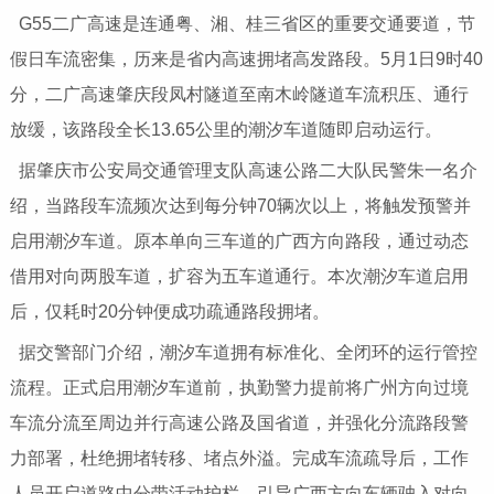
G55二广高速是连通粤、湘、桂三省区的重要交通要道，节
假日车流密集，历来是省内高速拥堵高发路段。5月1日9时40
分，二广高速肇庆段凤村隧道至南木岭隧道车流积压、通行
放缓，该路段全长13.65公里的潮汐车道随即启动运行。
据肇庆市公安局交通管理支队高速公路二大队民警朱一名介
绍，当路段车流频次达到每分钟70辆次以上，将触发预警并
启用潮汐车道。原本单向三车道的广西方向路段，通过动态
借用对向两股车道，扩容为五车道通行。本次潮汐车道启用
后，仅耗时20分钟便成功疏通路段拥堵。
据交警部门介绍，潮汐车道拥有标准化、全闭环的运行管控
流程。正式启用潮汐车道前，执勤警力提前将广州方向过境
车流分流至周边并行高速公路及国省道，并强化分流路段警
力部署，杜绝拥堵转移、堵点外溢。完成车流疏导后，工作
人员开启道路中分带活动护栏，引导广西方向车辆驶入对向