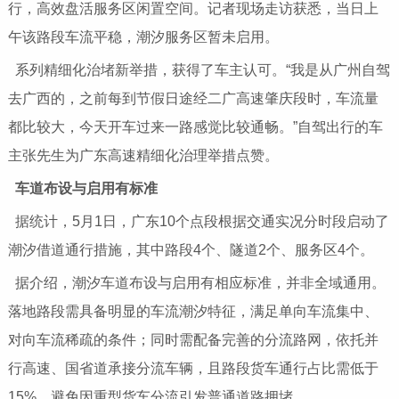
行，高效盘活服务区闲置空间。记者现场走访获悉，当日上
午该路段车流平稳，潮汐服务区暂未启用。
系列精细化治堵新举措，获得了车主认可。“我是从广州自驾
去广西的，之前每到节假日途经二广高速肇庆段时，车流量
都比较大，今天开车过来一路感觉比较通畅。”自驾出行的车
主张先生为广东高速精细化治理举措点赞。
车道布设与启用有标准
据统计，5月1日，广东10个点段根据交通实况分时段启动了
潮汐借道通行措施，其中路段4个、隧道2个、服务区4个。
据介绍，潮汐车道布设与启用有相应标准，并非全域通用。
落地路段需具备明显的车流潮汐特征，满足单向车流集中、
对向车流稀疏的条件；同时需配备完善的分流路网，依托并
行高速、国省道承接分流车辆，且路段货车通行占比需低于
15%，避免因重型货车分流引发普通道路拥堵。