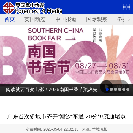
首页
英国动态
中国报道
国际观察
侨务资
阅读就要百变出彩！2026南国书香节预热先
导片发布
广东首次多地市齐开“潮汐”车道 20分钟疏通堵点
发布时间:
2026-05-04 22:32:15
来源: 羊城晚报