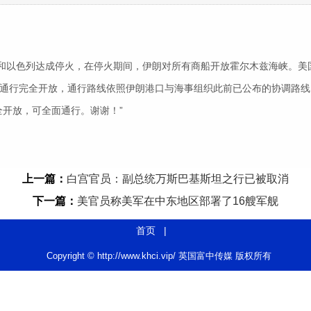
嫩和以色列达成停火，在停火期间，伊朗对所有商船开放霍尔木兹海峡。美
行完全开放，通行路线依照伊朗港口与海事组织此前已公布的协调路线
开放，可全面通行。谢谢！”
上一篇：
白宫官员：副总统万斯巴基斯坦之行已被取消
下一篇：
美官员称美军在中东地区部署了16艘军舰
首页
|
Copyright © http://www.khci.vip/ 英国富中传媒 版权所有