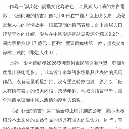
作為一部以潮汕僑批文化為底色、全員素人出演的方言電
影，《給阿嬤的情書》自4月30日在中國大陸上映以來，憑藉
直擊人心的親情故事、細膩克制的情感表達，創下票房與口
碑雙豐收的佳績。影片在中國影評網站豆瓣評分穩居9.2分，
國內票房突破 17 億元，暫列年度票房總榜第二位，僅次於春
節檔上映的《飛馳人生3》。
此外，影片還斬獲2026亞洲藝術電影節金海燕獎「亞洲年
度最佳藝術電影」，成為近年來華語影壇最具代表性的黑馬
作品。沒有流量明星加持、沒有重金特效包裝，影片以「做
人有情有義」的樸素內核，跨越年齡、地域與語言壁壘，讓
全球觀眾讀懂中國式親情的厚重與溫暖。
《給阿嬤的情書》第二輪全球上映計劃的公布，顯示出根
植於本土文化的文藝作品同樣具有強大的生命力。同時，電