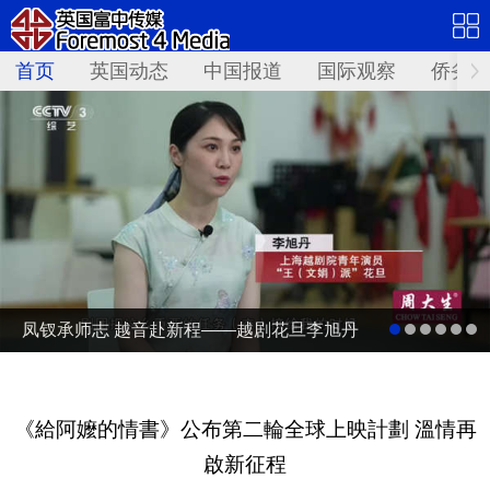
首页
英国动态
中国报道
国际观察
侨务资
凤钗承师志 越音赴新程——越剧花旦李旭丹
守艺逐梦《追鱼》
《給阿嬤的情書》公布第二輪全球上映計劃 溫情再
啟新征程