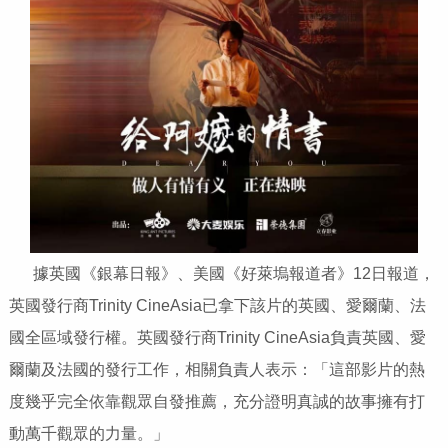
據英國《銀幕日報》、美國《好萊塢報道者》12日報道，
英國發行商Trinity CineAsia已拿下該片的英國、愛爾蘭、法
國全區域發行權。英國發行商Trinity CineAsia負責英國、愛
爾蘭及法國的發行工作，相關負責人表示：「這部影片的熱
度幾乎完全依靠觀眾自發推薦，充分證明真誠的故事擁有打
動萬千觀眾的力量。」