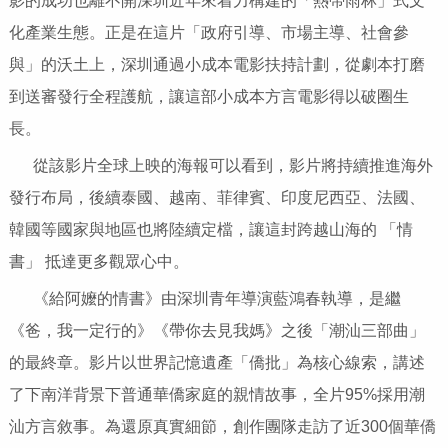
影的成功也離不開深圳近年來着力構建的「熱帶雨林」式文
化產業生態。正是在這片「政府引導、市場主導、社會參
與」的沃土上，深圳通過小成本電影扶持計劃，從劇本打磨
到送審發行全程護航，讓這部小成本方言電影得以破圈生
長。
從該影片全球上映的海報可以看到，影片將持續推進海外
發行布局，後續泰國、越南、菲律賓、印度尼西亞、法國、
韓國等國家與地區也將陸續定檔，讓這封跨越山海的 「情
書」 抵達更多觀眾心中。
《給阿嬤的情書》由深圳青年導演藍鴻春執導，是繼
《爸，我一定行的》《帶你去見我媽》之後「潮汕三部曲」
的最終章。影片以世界記憶遺產「僑批」為核心線索，講述
了下南洋背景下普通華僑家庭的親情故事，全片95%採用潮
汕方言敘事。為還原真實細節，創作團隊走訪了近300個華僑