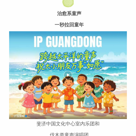
治愈系童声
一秒拉回童年
斐济中国文化中心室内乐团和
伐木类童声演唱团