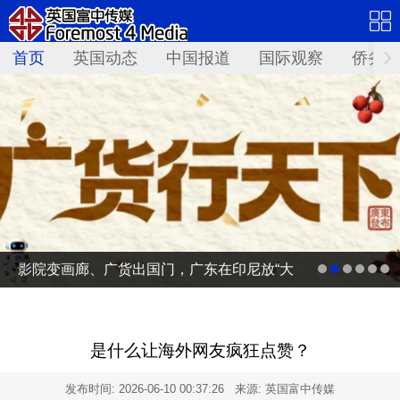
首页
英国动态
中国报道
国际观察
侨务资
影院变画廊、广货出国门，广东在印尼放“大
招”
是什么让海外网友疯狂点赞？
发布时间:
2026-06-10 00:37:26
来源: 英国富中传媒