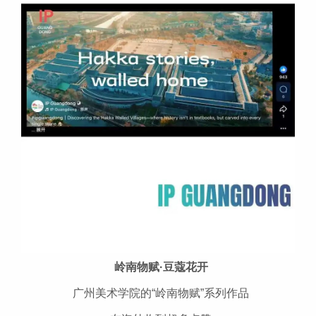
岭南物赋·豆蔻花开
广州美术学院的“岭南物赋”系列作品