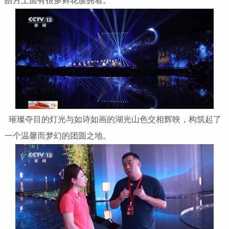
皓月上面有很多鲜花簇拥着。
璀璨夺目的灯光与如诗如画的湖光山色交相辉映，构筑起了
一个温馨而梦幻的团圆之地。