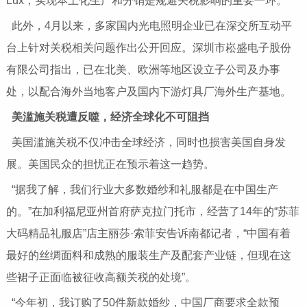
Lux，实现本土化生产和分销是规避关税影响的重要一环。
此外，4月以来，多家国内光电照明企业已在深交所互动平
台上针对关税相关问题作出公开回应。深圳市崧盛电子股份
有限公司指出，已在北美、欧洲等地区设立子公司及办事
处，以配合海外当地客户及国内下游灯具厂海外生产基地。
美滥施关税遭反噬，经济全球化不可阻挡
美国滥施关税不仅冲击全球经济，同时也损害美国自身发
展。美国民众的担忧正在预示着这一趋势。
“据我了解，我们行业大多数婚纱和礼服都是在中国生产
的。”在加利福尼亚州首府萨克拉门托市，经营了14年的“苏菲
大码精品礼服店”店主丽莎·索菲安告诉南都记者，“中国有着
最好的丝绸面料和成熟的服装生产及配套产业链，但现在这
些裙子正面临被征收高额关税的处境”。
“今年初，我订购了50件新款婚纱，中国厂商要求全款预