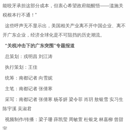
能咬牙承担这部分成本，但衷心希望政府能醒悟——滥施关
税根本行不通！”
这些呼声无不显示出，美国相关产业离不开中国企业、离不
开广东企业，经济全球化是不可阻挡的历史潮流。
“关税冲击下的广东突围”专题报道
总策划：戎明昌 刘江涛
执行策划：王佳
统筹：南都记者 向雪妮
主笔：南都记者 张倩寒
采写：南都记者 张倩寒 杨苓妍 梁令菲 肖玥 敖银雪 实习生
陈宇溪 吴淑君
视频制作/传播：梁子珊 薛凯莹 周敏萱 杜银龙 林嘉柳 曾甜
宇