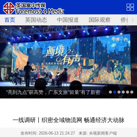
首页
英国动态
中国报道
国际观察
侨务资
“亮到九点”获高赞，广东文旅“留量”有了新密
码 | 文旅友好看广东②
一线调研丨织密全域物流网 畅通经济大动脉
发布时间:
2026-06-13 21:24:27
来源: 央视新闻客户端