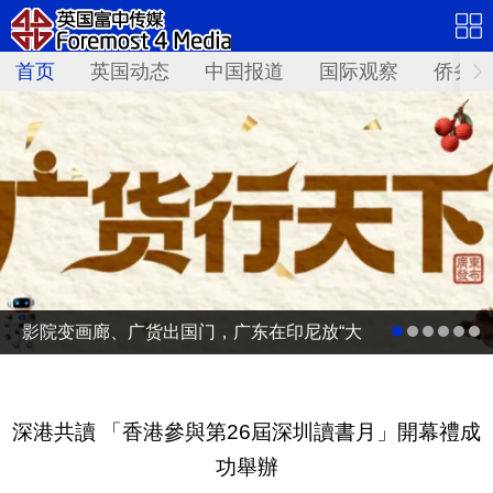
首页
英国动态
中国报道
国际观察
侨务资
影院变画廊、广货出国门，广东在印尼放“大
招”
深港共讀 「香港參與第26屆深圳讀書月」開幕禮成
功舉辦