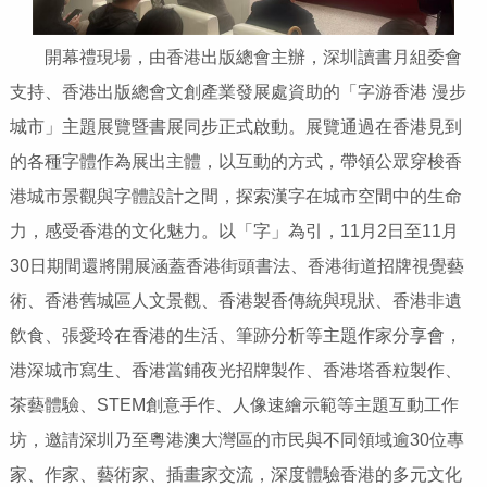
開幕禮現場，由香港出版總會主辦，深圳讀書月組委會
支持、香港出版總會文創產業發展處資助的「字游香港 漫步
城市」主題展覽暨書展同步正式啟動。展覽通過在香港見到
的各種字體作為展出主體，以互動的方式，帶領公眾穿梭香
港城市景觀與字體設計之間，探索漢字在城市空間中的生命
力，感受香港的文化魅力。以「字」為引，11月2日至11月
30日期間還將開展涵蓋香港街頭書法、香港街道招牌視覺藝
術、香港舊城區人文景觀、香港製香傳統與現狀、香港非遺
飲食、張愛玲在香港的生活、筆跡分析等主題作家分享會，
港深城市寫生、香港當鋪夜光招牌製作、香港塔香粒製作、
茶藝體驗、STEM創意手作、人像速繪示範等主題互動工作
坊，邀請深圳乃至粵港澳大灣區的市民與不同領域逾30位專
家、作家、藝術家、插畫家交流，深度體驗香港的多元文化