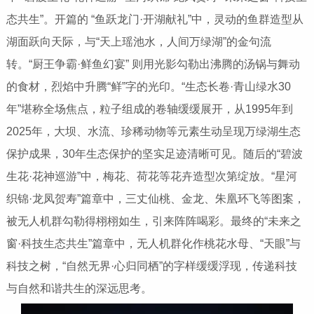
态共生”。开篇的 “鱼跃龙门·开湖献礼”中，灵动的鱼群造型从
湖面跃向天际，与“天上瑶池水，人间万绿湖”的金句流
转。“厨王争霸·鲜鱼幻宴” 则用光影勾勒出沸腾的汤锅与舞动
的食材，烈焰中升腾“鲜”字的光印。“生态长卷·青山绿水30
年”堪称全场焦点，粒子组成的卷轴缓缓展开，从1995年到
2025年，大坝、水流、珍稀动物等元素生动呈现万绿湖生态
保护成果，30年生态保护的坚实足迹清晰可见。随后的“碧波
生花·花神巡游”中，梅花、荷花等花卉造型次第绽放。“星河
织锦·龙凤贺寿”篇章中，三丈仙桃、金龙、朱凰环飞等图案，
被无人机群勾勒得栩栩如生，引来阵阵喝彩。最终的“未来之
窗·科技生态共生”篇章中，无人机群化作桃花水母、“天眼”与
科技之树，“自然无界·心归同栖”的字样缓缓浮现，传递科技
与自然和谐共生的深远思考。