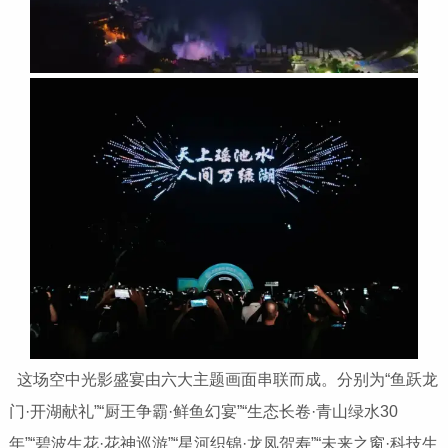
这场空中光影盛宴由六大主题画面串联而成。分别为“鱼跃龙
门·开湖献礼”“厨王争霸·鲜鱼幻宴”“生态长卷·青山绿水30
年”“碧波生花·花神巡游”“星河织锦·龙凤贺寿”“未来之窗·科技生