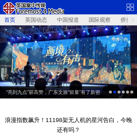
首页
英国动态
中国报道
国际观察
侨务资
“亮到九点”获高赞，广东文旅“留量”有了新密
码 | 文旅友好看广东②
浪漫指数飙升！11198架无人机的星河告白，今晚
还有吗？