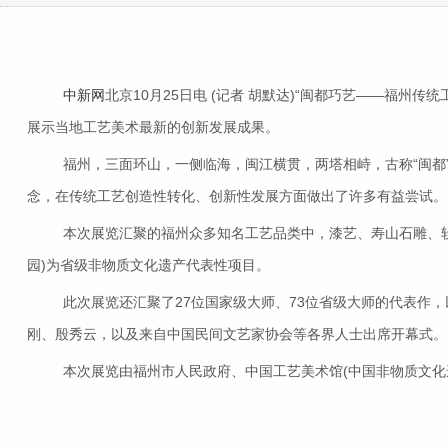
中新网
北京10月25日电 (记者 胡默达)“闽都巧艺——福州
展示当地工艺美术最新的创新发展成果。
福州，三面环山，一侧临海，闽江横贯，两塔相峙，古称“闽都”
念，在传统工艺创造性转化、创新性发展方面做出了许多有益尝试。
本次展览汇聚的福州众多知名工艺品类中，漆艺、寿山石雕、软木
园)为省级非物质文化遗产代表性项目。
此次展览还汇聚了27位国家级大师、73位省级大师的代表作，
刚、殷秀云，以及来自中国民间文艺家协会等各界人士出席开幕式。
本次展览由福州市人民政府、中国工艺美术馆(中国非物质文化遗产