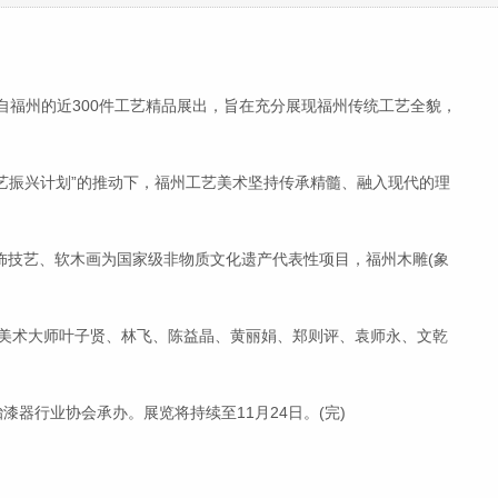
。来自福州的近300件工艺精品展出，旨在充分展现福州传统工艺全貌，
艺振兴计划”的推动下，福州工艺美术坚持传承精髓、融入现代的理
技艺、软木画为国家级非物质文化遗产代表性项目，福州木雕(象
美术大师叶子贤、林飞、陈益晶、黄丽娟、郑则评、袁师永、文乾
行业协会承办。展览将持续至11月24日。(完)