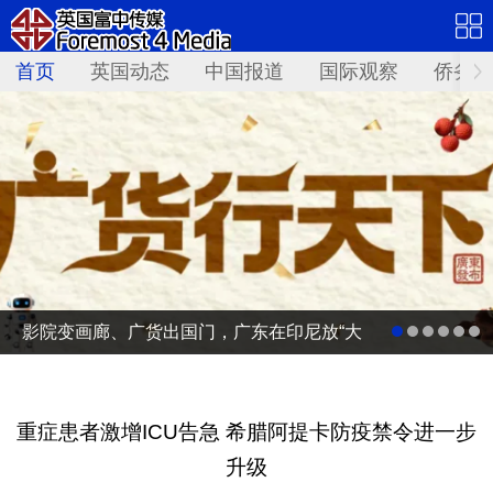
首页
英国动态
中国报道
国际观察
侨务资
影院变画廊、广货出国门，广东在印尼放“大
招”
重症患者激增ICU告急 希腊阿提卡防疫禁令进一步
升级