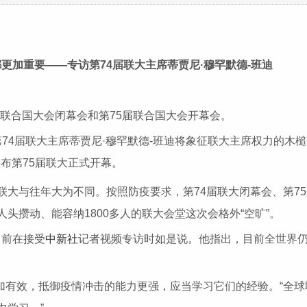
更加重要——专访第74届联大主席蒂贾尼·穆罕默德-班迪
联合国大会闭幕会和第75届联合国大会开幕会。
届联大主席蒂贾尼·穆罕默德-班迪将象征联大主席权力的木槌交
”，宣布第75届联大正式开幕。
联大与往年大为不同。按照防疫要求，第74届联大闭幕会、第7
头攒动、能容纳1800多人的联大会堂这次会格外“空旷”。
日前在接受
中新社
记者视频专访时如是说。他指出，目前全世界仍
效，抵御疫情冲击的能力更强，应当学习它们的经验。“全球联