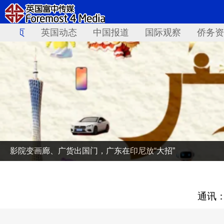
首页
英国动态
中国报道
国际观察
侨务资
影院变画廊、广货出国门，广东在印尼放“大招”
通讯