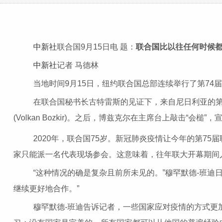
中新社
联合国9月15日电 题：
联合国比以往任何时候都
中新社
记者 马德林
当地时间9月15日，纽约联合国总部连续举行了第74届
在联合国秘书长古特雷斯的见证下，来自尼日利亚的第74
(Volkan Bozkir)。之后，博兹克尔在主席台上敲击“会槌
2020年，联合国75岁。新冠肺炎疫情让今年的第75届
家只能派一名代表现场参会。这意味着，往年联大开幕期间人
“这种情况的确是复杂且前所未见的。”穆罕默德-班迪
继续更好地合作。”
穆罕默德-班迪告诉记者，一些国家应对疫情的方式更加有