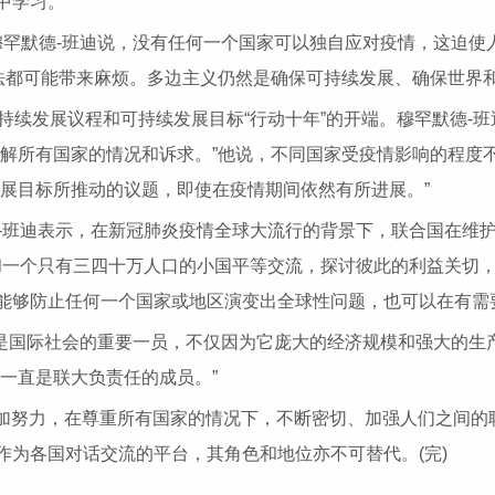
中学习。”
默德-班迪说，没有任何一个国家可以独自应对疫情，这迫使
做法都可能带来麻烦。多边主义仍然是确保可持续发展、确保世界
可持续发展议程和可持续发展目标“行动十年”的开端。穆罕默德-
理解所有国家的情况和诉求。”他说，不同国家受疫情影响的程度
展目标所推动的议题，即使在疫情期间依然有所进展。”
-班迪表示，在新冠肺炎疫情全球大流行的背景下，联合国在维
和一个只有三四十万人口的小国平等交流，探讨彼此的利益关切，
能够防止任何一个国家或地区演变出全球性问题，也可以在有需
国际社会的重要一员，不仅因为它庞大的经济规模和强大的生
一直是联大负责任的成员。”
加努力，在尊重所有国家的情况下，不断密切、加强人们之间的
为各国对话交流的平台，其角色和地位亦不可替代。(完)