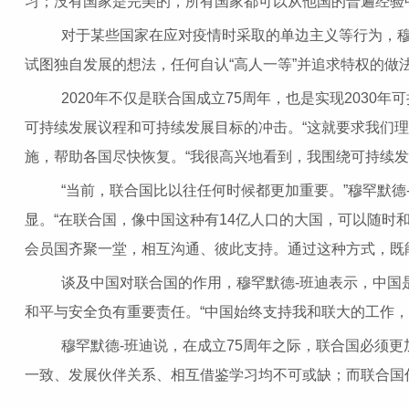
习；没有国家是完美的，所有国家都可以从他国的普遍经验
对于某些国家在应对疫情时采取的单边主义等行为，穆罕
试图独自发展的想法，任何自认“高人一等”并追求特权的
2020年不仅是联合国成立75周年，也是实现2030年
可持续发展议程和可持续发展目标的冲击。“这就要求我们
施，帮助各国尽快恢复。“我很高兴地看到，我围绕可持续发
“当前，联合国比以往任何时候都更加重要。”穆罕默德
显。“在联合国，像中国这种有14亿人口的大国，可以随时
会员国齐聚一堂，相互沟通、彼此支持。通过这种方式，既
谈及中国对联合国的作用，穆罕默德-班迪表示，中国是
和平与安全负有重要责任。“中国始终支持我和联大的工作，
穆罕默德-班迪说，在成立75周年之际，联合国必须更
一致、发展伙伴关系、相互借鉴学习均不可或缺；而联合国作