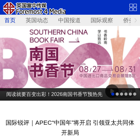
首页
英国动态
中国报道
国际观察
侨务资
阅读就要百变出彩！2026南国书香节预热先
导片发布
国际锐评｜APEC“中国年”将开启 引领亚太共同体
开新局