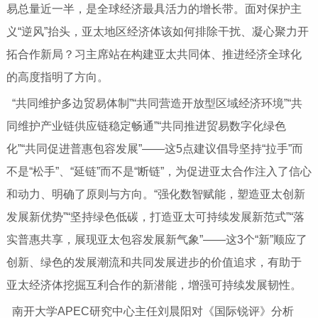
易总量近一半，是全球经济最具活力的增长带。面对保护主
义“逆风”抬头，亚太地区经济体该如何排除干扰、凝心聚力开
拓合作新局？习主席站在构建亚太共同体、推进经济全球化
的高度指明了方向。
“共同维护多边贸易体制”“共同营造开放型区域经济环境”“共
同维护产业链供应链稳定畅通”“共同推进贸易数字化绿色
化”“共同促进普惠包容发展”——这5点建议倡导坚持“拉手”而
不是“松手”、“延链”而不是“断链”，为促进亚太合作注入了信心
和动力、明确了原则与方向。“强化数智赋能，塑造亚太创新
发展新优势”“坚持绿色低碳，打造亚太可持续发展新范式”“落
实普惠共享，展现亚太包容发展新气象”——这3个“新”顺应了
创新、绿色的发展潮流和共同发展进步的价值追求，有助于
亚太经济体挖掘互利合作的新潜能，增强可持续发展韧性。
南开大学APEC研究中心主任刘晨阳对《国际锐评》分析