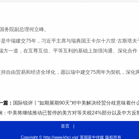
见国务院副总理何立峰。
是中瑞建交75年，习近平主席与瑞典国王卡尔十六世·古斯塔夫
瑞方一道，在互尊互信、平等互利的基础上加强沟通、深化合作
持自由贸易和经济全球化，愿以瑞中建交75周年为契机，深化
一篇：
国际锐评丨“如期展期90天”对中美解决经贸分歧意味着什
钢：中美将继续推动已暂停的美方对等关税24%部分以及中方反
首页
|
Copyright © http://www.khci.vip/ 英国富中传媒 版权所有