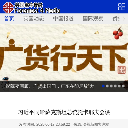
首页
英国动态
中国报道
国际观察
侨务资
影院变画廊、广货出国门，广东在印尼放“大
招”
习近平同哈萨克斯坦总统托卡耶夫会谈
发布时间:
2025-06-17 23:59:22
来源: 央视新闻客户端