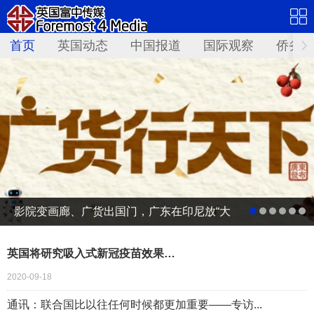
首页
英国动态
中国报道
国际观察
侨务资
影院变画廊、广货出国门，广东在印尼放“大
招”
英国将研究吸入式新冠疫苗效果…
2020-09-18
通讯：联合国比以往任何时候都更加重要——专访...