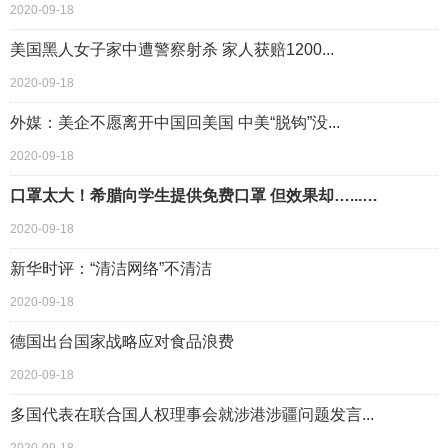
2020-09-18
美国黑人女子家中遭警察射杀 家人获赔1200...
2020-09-18
外媒：美企不愿离开中国回美国 中美“脱钩”没...
2020-09-18
口罩太大！希腊向学生提供免费口罩 但效果却…...…
2020-09-18
新华时评：“清洁网络”不清洁
2020-09-18
德国出台国家战略应对食品浪费
2020-09-18
多国代表在联合国人权理事会就涉港涉疆问题发言...