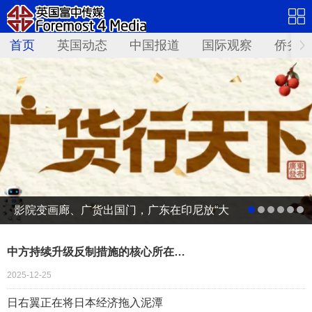
首页
英国动态
中国报道
国际观察
侨务资
影院变画廊、广货出国门，广东在印尼放“大
招”
中方持续升级反制措施的核心所在…
2025-12-25
日右翼正在将日本经济拖入泥潭